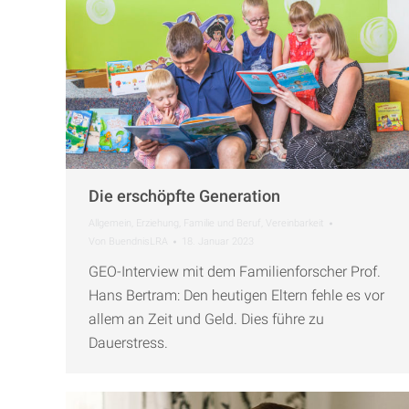
Die erschöpfte Generation
Allgemein
,
Erziehung
,
Familie und Beruf
,
Vereinbarkeit
Von
BuendnisLRA
18. Januar 2023
GEO-Interview mit dem Familienforscher Prof.
Hans Bertram: Den heutigen Eltern fehle es vor
allem an Zeit und Geld. Dies führe zu
Dauerstress.