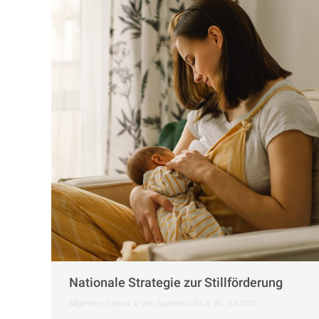
Nationale Strategie zur Stillförderung
Allgemein
,
Geburt
Von
BuendnisLRA
30. Juli 2021