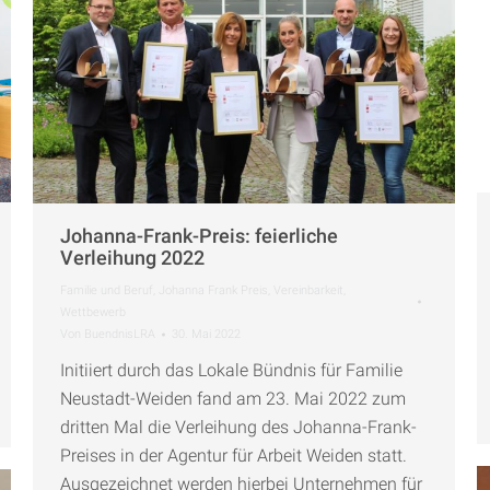
Johanna-Frank-Preis: feierliche
Verleihung 2022
Familie und Beruf
,
Johanna Frank Preis
,
Vereinbarkeit
,
Wettbewerb
Von
BuendnisLRA
30. Mai 2022
Initiiert durch das Lokale Bündnis für Familie
Neustadt-Weiden fand am 23. Mai 2022 zum
dritten Mal die Verleihung des Johanna-Frank-
Preises in der Agentur für Arbeit Weiden statt.
Ausgezeichnet werden hierbei Unternehmen für