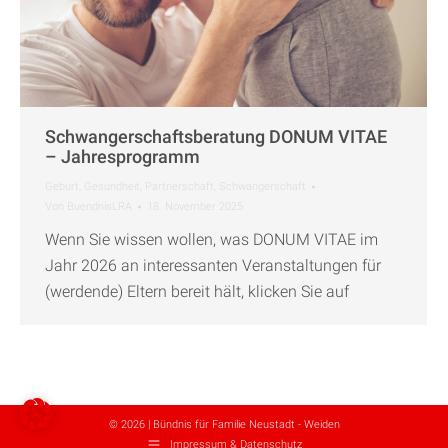
Schwangerschaftsberatung DONUM VITAE
– Jahresprogramm
Geburt
,
Gesundheit
,
Partnerschaft
,
Schwangerschaft
Von
BuendnisLRA
18. November 2025
Wenn Sie wissen wollen, was DONUM VITAE im
Jahr 2026 an interessanten Veranstaltungen für
(werdende) Eltern bereit hält, klicken Sie auf
© 2026 | Bündnis für Familie Neustadt - Weiden
Impressum & Datenschutz