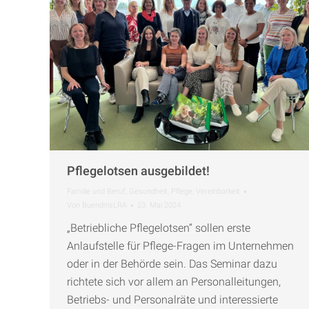
Pflegelotsen ausgebildet!
Familie und Beruf
,
Gesundheit
,
Pflege
,
Vereinbarkeit
Von
BuendnisLRA
23. Mai 2024
„Betriebliche Pflegelotsen“ sollen erste
Anlaufstelle für Pflege-Fragen im Unternehmen
oder in der Behörde sein. Das Seminar dazu
richtete sich vor allem an Personalleitungen,
Betriebs- und Personalräte und interessierte