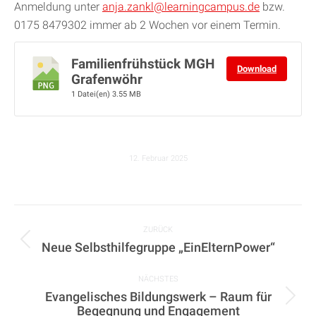
Anmeldung unter
anja.zankl@learningcampus.de
bzw.
0175 8479302 immer ab 2 Wochen vor einem Termin.
Familienfrühstück MGH
Download
Grafenwöhr
1 Datei(en)
3.55 MB
12. Februar 2025
KOMMENTARNAVIGATION
ZURÜCK
Neue Selbsthilfegruppe „EinElternPower“
Vorheriger
Beitrag:
NÄCHSTES
Evangelisches Bildungswerk – Raum für
Nächster
Begegnung und Engagement