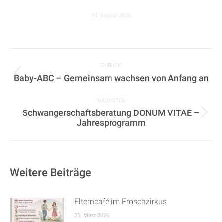
14. August 2025
KOMMENTARNAVIGATION
ZURÜCK
Baby-ABC – Gemeinsam wachsen von Anfang an
Vorheriger
Beitrag:
NÄCHSTES
Schwangerschaftsberatung DONUM VITAE –
Nächster
Jahresprogramm
Beitrag:
Weitere Beiträge
Elterncafé im Froschzirkus
25. März 2026