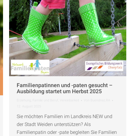
Familienpatinnen und -paten gesucht –
Ausbildung startet um Herbst 2025
Erziehung
,
Familie und Beruf
,
Vereinbarkeit
Von
BuendnisLRA
12. August 2025
Sie möchten Familien im Landkreis NEW und
der Stadt Weiden unterstützen? Als
Familienpatin oder -pate begleiten Sie Familien