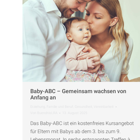
Baby-ABC – Gemeinsam wachsen von
Anfang an
Erziehung
,
Familie und Beruf
,
Gesundheit
,
Vereinbarkeit
Von
BuendnisLRA
13. August 2025
Das Baby-ABC ist ein kostenfreies Kursangebot
für Eltern mit Babys ab dem 3. bis zum 9.
Lebensmonat. In sechs entspannten Treffen à