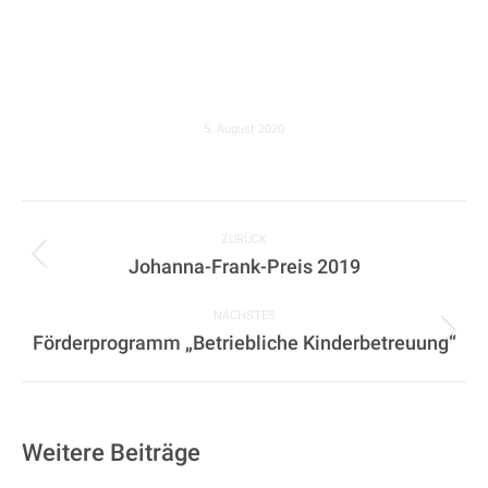
5. August 2020
KOMMENTARNAVIGATION
ZURÜCK
Johanna-Frank-Preis 2019
Vorheriger
Beitrag:
NÄCHSTES
Förderprogramm „Betriebliche Kinderbetreuung“
Nächster
Beitrag:
Weitere Beiträge