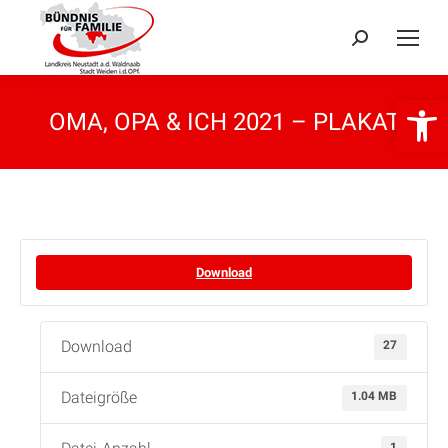
Search:
Open 
OMA, OPA & ICH 2021 – PLAKAT
Download
Download
27
Dateigröße
1.04 MB
1